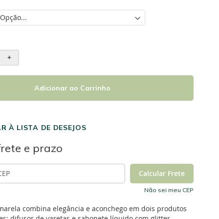
+
Adicionar ao Carrinho
R À LISTA DE DESEJOS
frete e prazo
Não sei meu CEP
Amarela combina elegância e aconchego em dois produtos
: difusor de varetas e sabonete líquido com glitter,