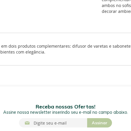
ambos no sofis
decorar ambie
 em dois produtos complementares: difusor de varetas e sabonete 
mbientes com elegância.
Receba nossas Ofertas!
Assine nossa newsletter inserindo seu e-mail no campo abaixo.
I
Assinar
n