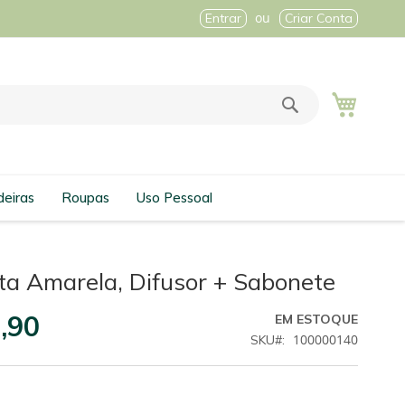
Entrar
Criar Conta
Meu Car
Pesquisa
eiras
Roupas
Uso Pessoal
ita Amarela, Difusor + Sabonete
,90
EM ESTOQUE
100000140
SKU