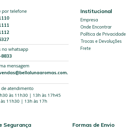
s
c
Institucional
por telefone
r
1110
e
Empresa
1111
v
Onde Encontrar
a
1112
Política de Privacidade
-
6327
Trocas e Devoluções
s
Frete
e
s no whatsapp
n
9-8833
a
uma mensagem
n
vendas@bellalunaaromas.com.
o
s
s
 de atendimento
a
7h30 às 11h30 | 13h às 17h45
N
 às 11h30 | 13h às 17h
e
w
s
l
de Segurança
Formas de Envio
e
t