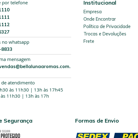
Institucional
por telefone
r
1110
e
Empresa
1111
v
Onde Encontrar
a
1112
Política de Privacidade
-
6327
Trocas e Devoluções
s
Frete
e
s no whatsapp
n
9-8833
a
uma mensagem
n
vendas@bellalunaaromas.com.
o
s
s
 de atendimento
a
7h30 às 11h30 | 13h às 17h45
N
 às 11h30 | 13h às 17h
e
w
s
l
de Segurança
Formas de Envio
e
t
t