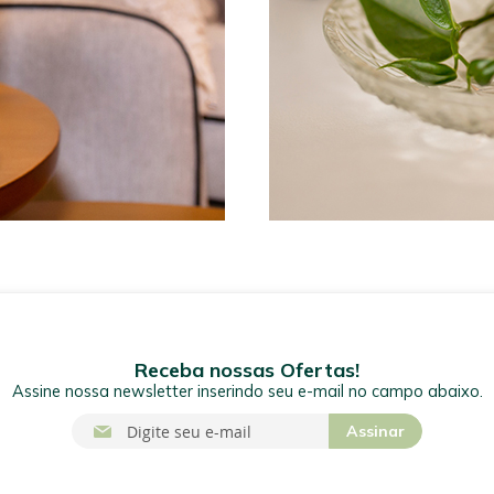
Receba nossas Ofertas!
Assine nossa newsletter inserindo seu e-mail no campo abaixo.
I
Assinar
n
s
c