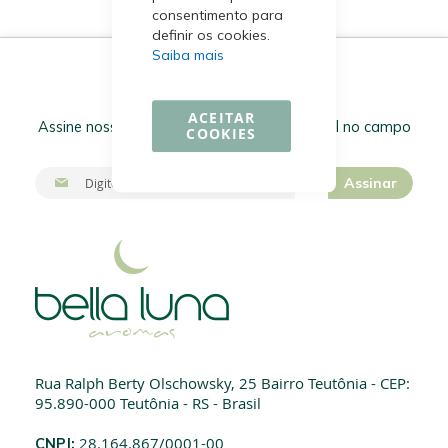
consentimento para
definir os cookies.
Saiba mais
Receba nossas Ofertas!
ACEITAR
Assine nossa newsletter inserindo seu e-mail no campo
COOKIES
abaixo.
I
Assinar
n
s
c
r
e
v
a
-
s
e
Rua Ralph Berty Olschowsky, 25 Bairro Teutônia - CEP:
n
95.890-000 Teutônia - RS - Brasil
a
n
CNPJ:
28.164.867/0001-00