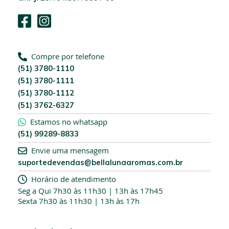
o
s
s
a
N
e
Compre por telefone
w
(51) 3780-1110
s
(51) 3780-1111
l
(51) 3780-1112
e
(51) 3762-6327
t
t
Estamos no whatsapp
e
(51) 99289-8833
r
:
Envie uma mensagem
suportedevendas@bellalunaaromas.com.br
Horário de atendimento
Seg a Qui 7h30 às 11h30 | 13h às 17h45
Sexta 7h30 às 11h30 | 13h às 17h