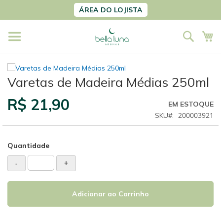
Pular
ÁREA DO LOJISTA
para
o
Pesqu
Me
conteúdo
Varetas de Madeira Médias 250ml
R$ 21,90
EM ESTOQUE
200003921
SKU
Quantidade
-
+
Adicionar ao Carrinho