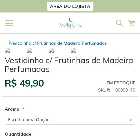
Pular
ÁREA DO LOJISTA
para
o
Pesqu
Me
conteúdo
Vestidinho c/ Frutinhas de Madeira
Perfumadas
R$ 49,90
EM ESTOQUE
100000110
SKU
Aroma
Quantidade