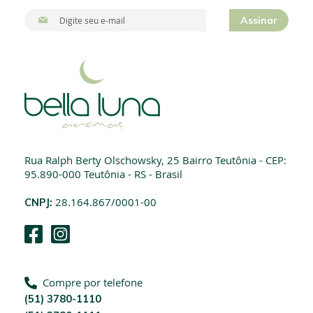
I
Assinar
n
s
c
r
e
v
a
-
s
e
Rua Ralph Berty Olschowsky, 25 Bairro Teutônia - CEP:
n
95.890-000 Teutônia - RS - Brasil
a
n
CNPJ:
28.164.867/0001-00
o
s
s
a
N
e
Compre por telefone
w
(51) 3780-1110
s