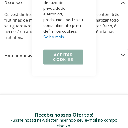
diretiva de
Detalhes
privacidade
eletrônica,
Os vestidinhos são artesanais e exclusivos, eles contêm três
precisamos pedir seu
frutinhas de madeira perfumadas que irão aromatizar todo
consentimento para
seu guarda-roupa ou closet. Quando o aroma ficar fraco, é
definir os cookies.
necessário apenas pingar algumas gotas de essência nas
Saiba mais
frutinhas.
ACEITAR
Mais informações
COOKIES
Receba nossas Ofertas!
Assine nossa newsletter inserindo seu e-mail no campo
abaixo.