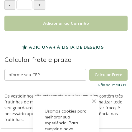
-
+
Adicionar ao Carrinho
ADICIONAR À LISTA DE DESEJOS
Calcular frete e prazo
Não sei meu CEP
Os vestidinhos são artesanais e exclusivos, eles contêm três
frutinhas de madeira perfumadas que irão aromatizar todo
seu guarda-roupa ou closet. Quando o aroma ficar fraco, é
Usamos cookies para
necessário apenas pingar algumas gotas de essência nas
melhorar sua
frutinhas.
experiência. Para
cumprir a nova