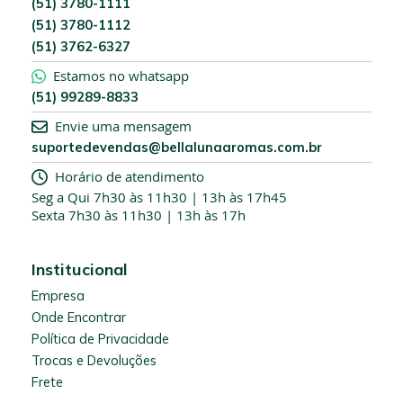
(51) 3780-1111
l
(51) 3780-1112
e
(51) 3762-6327
t
t
Estamos no whatsapp
e
(51) 99289-8833
r
:
Envie uma mensagem
suportedevendas@bellalunaaromas.com.br
Horário de atendimento
Seg a Qui 7h30 às 11h30 | 13h às 17h45
Sexta 7h30 às 11h30 | 13h às 17h
Institucional
Empresa
Onde Encontrar
Política de Privacidade
Trocas e Devoluções
Frete