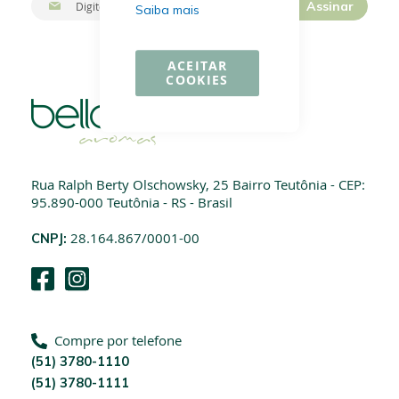
Assinar
Saiba mais
n
s
c
ACEITAR
r
COOKIES
e
v
a
-
s
e
Rua Ralph Berty Olschowsky, 25 Bairro Teutônia - CEP:
n
95.890-000 Teutônia - RS - Brasil
a
n
CNPJ:
28.164.867/0001-00
o
s
s
a
N
e
Compre por telefone
w
(51) 3780-1110
s
(51) 3780-1111
l