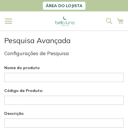
Pular
ÁREA DO LOJISTA
para
o
Pesqu
Me
conteúdo
Pesquisa Avançada
Configurações de Pesquisa
Nome do produto
Código de Produto:
Descrição