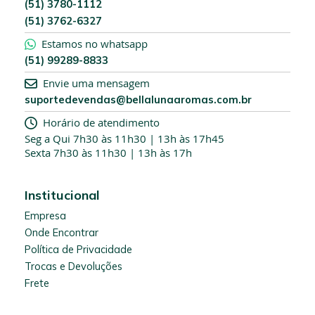
(51) 3780-1112
e
(51) 3762-6327
t
t
Estamos no whatsapp
e
(51) 99289-8833
r
:
Envie uma mensagem
suportedevendas@bellalunaaromas.com.br
Horário de atendimento
Seg a Qui 7h30 às 11h30 | 13h às 17h45
Sexta 7h30 às 11h30 | 13h às 17h
Institucional
Empresa
Onde Encontrar
Política de Privacidade
Trocas e Devoluções
Frete