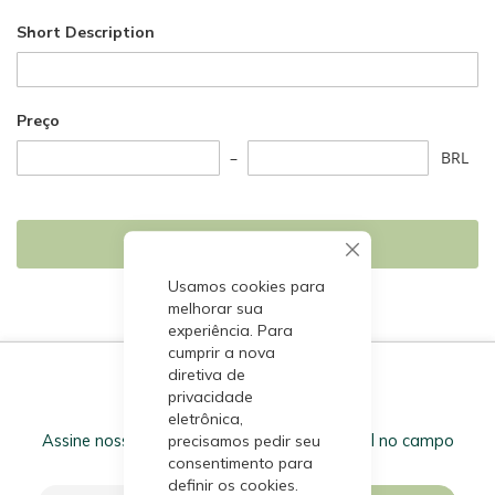
Short Description
Preço
BRL
Pesquisa
Usamos cookies para
melhorar sua
experiência. Para
cumprir a nova
diretiva de
privacidade
Receba nossas Ofertas!
eletrônica,
Assine nossa newsletter inserindo seu e-mail no campo
precisamos pedir seu
abaixo.
consentimento para
definir os cookies.
I